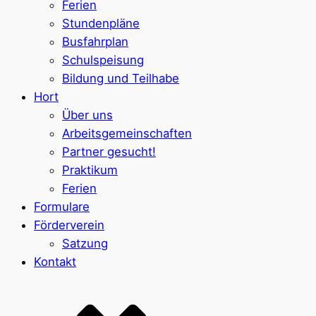
Ferien
Stundenpläne
Busfahrplan
Schulspeisung
Bildung und Teilhabe
Hort
Über uns
Arbeitsgemeinschaften
Partner gesucht!
Praktikum
Ferien
Formulare
Förderverein
Satzung
Kontakt